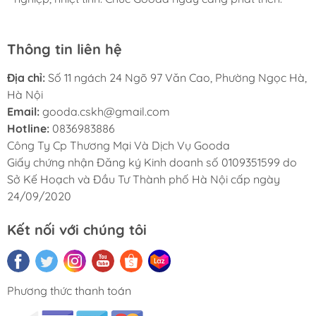
Thông tin liên hệ
Địa chỉ:
Số 11 ngách 24 Ngõ 97 Văn Cao, Phường Ngọc Hà,
Hà Nội
Email:
gooda.cskh@gmail.com
Hotline:
0836983886
Công Ty Cp Thương Mại Và Dịch Vụ Gooda
Giấy chứng nhận Đăng ký Kinh doanh số 0109351599 do
Sở Kế Hoạch và Đầu Tư Thành phố Hà Nội cấp ngày
24/09/2020
Kết nối với chúng tôi
Phương thức thanh toán