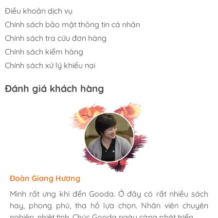
Điều khoản dịch vụ
Chính sách bảo mật thông tin cá nhân
Chính sách tra cứu đơn hàng
Chính sách kiểm hàng
Chính sách xử lý khiếu nại
Đánh giá khách hàng
Hương Suri
Đoàn Giang Hương
Ngọc Anh
Mình rất ưng khi đến Gooda. Ở đây có rất nhiều sách
Mình rất ưng khi đến Gooda. Ở đây có rất nhiều sách
Mình rất ưng khi đến Gooda. Ở đây có rất nhiều sách
hay, phong phú, tha hồ lựa chọn. Nhân viên chuyên
hay, phong phú, tha hồ lựa chọn. Nhân viên chuyên
hay, phong phú, tha hồ lựa chọn. Nhân viên chuyên
nghiệp, nhiệt tình. Chúc Gooda ngày càng phát triển.
nghiệp, nhiệt tình. Chúc Gooda ngày càng phát triển.
nghiệp, nhiệt tình. Chúc Gooda ngày càng phát triển.