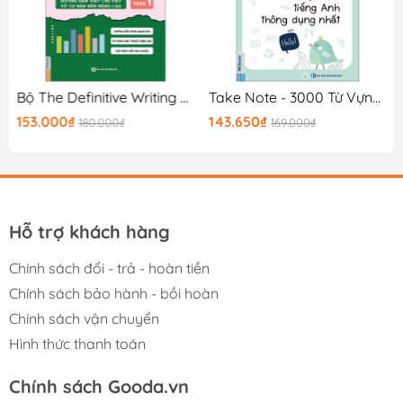
0K
Bộ The Definitive Writing Guide For IELTS - Task 1
Take Note - 3000 Từ Vựng Tiếng Anh Thông Dụng Nhất
153.000₫
143.650₫
180.000₫
169.000₫
Hỗ trợ khách hàng
Chính sách đổi - trả - hoàn tiền
Chính sách bảo hành - bồi hoàn
Chính sách vận chuyển
Hình thức thanh toán
Chính sách Gooda.vn