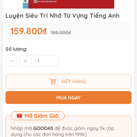
Luyện Siêu Trí Nhớ Từ Vựng Tiếng Anh
159.800₫
188.000₫
Số lượng:
HẾT HÀNG
MUA NGAY
Mã Giảm Giá:
Nhập mã
GOODA5
để được giảm ngay 5k (áp
dụng cho các đơn hàng trên 199k)