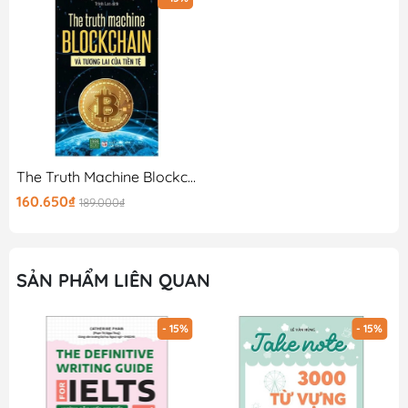
- Hình thức: Bìa mềm
The Truth Machine Blockchain Và Tương Lai Của Tiền Tệ
160.650₫
189.000₫
SẢN PHẨM LIÊN QUAN
- 15%
- 15%