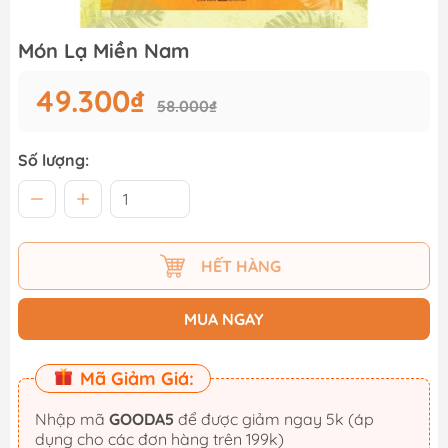
Món Lạ Miền Nam
49.300₫
58.000₫
Số lượng:
HẾT HÀNG
MUA NGAY
Mã Giảm Giá:
Nhập mã
GOODA5
để được giảm ngay 5k (áp
dụng cho các đơn hàng trên 199k)