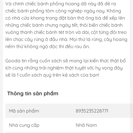
Và chính chiếc bánh phồng hoang dã này đã đẻ ra
chiếc bánh phồng tôm công nghiệp ngày nay. Không
có nhà cửa khang trang đặt bàn thờ ông bà để xếp lên
những chiếc bánh chưng ngày tết, thôi biến chiếc bánh
vuông thành chiếc bánh tét tròn và dài, cột từng đôi treo
lên chạc cây rừng ở đầu nhà. Mọi thứ lá rừng, cây hoang
nếm thử không ngộ độc thì đều rau ăn.
Gooda tin rằng cuốn sách sẽ mang lại kiến thức thật bổ
ích cùng những trải nghiệm thật tuyệt vời, hy vọng đây
sẽ là 1 cuốn sách quý trên kệ sách của bạn!
Thông tin sản phẩm
Mã sản phẩm
8935235228771
Nhà cung cấp
Nhã Nam