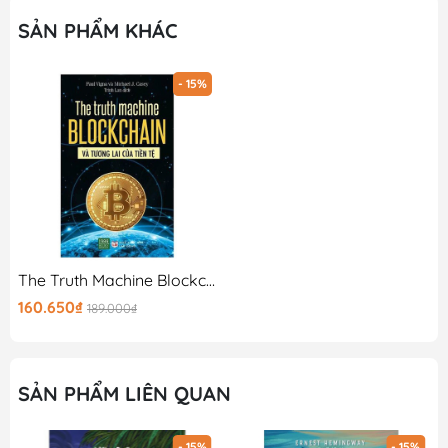
SẢN PHẨM KHÁC
- 15%
The Truth Machine Blockchain Và Tương Lai Của Tiền Tệ
160.650₫
189.000₫
SẢN PHẨM LIÊN QUAN
- 15%
- 15%