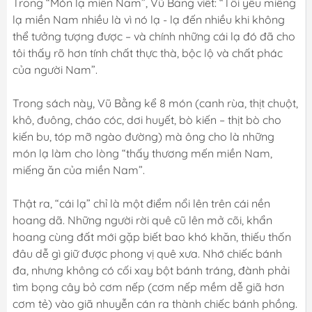
Trong “Món lạ miền Nam”, Vũ Bằng viết: “Tôi yêu miếng
lạ miền Nam nhiều là vì nó lạ - lạ đến nhiều khi không
thể tưởng tượng được – và chính những cái lạ đó đã cho
tôi thấy rõ hơn tính chất thực thà, bộc lộ và chất phác
của người Nam”.
Trong sách này, Vũ Bằng kể 8 món (canh rùa, thịt chuột,
khô, đuông, cháo cóc, dơi huyết, bò kiến – thịt bò cho
kiến bu, tóp mỡ ngào đường) mà ông cho là những
món lạ làm cho lòng “thấy thương mến miền Nam,
miếng ăn của miền Nam”.
Thật ra, “cái lạ” chỉ là một điểm nổi lên trên cái nền
hoang dã. Những người rời quê cũ lên mở cõi, khẩn
hoang cùng đất mới gặp biết bao khó khăn, thiếu thốn
đâu dễ gì giữ được phong vị quê xưa. Nhớ chiếc bánh
đa, nhưng không có cối xay bột bánh tráng, đành phải
tìm bọng cây bỏ cơm nếp (cơm nếp mềm dễ giã hơn
cơm tẻ) vào giã nhuyễn cán ra thành chiếc bánh phồng.