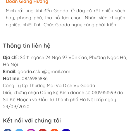
Hương Suri
Đoàn Giang Hương
Ngọc Anh
Mình rất ưng khi đến Gooda. Ở đây có rất nhiều sách
Mình rất ưng khi đến Gooda. Ở đây có rất nhiều sách
Mình rất ưng khi đến Gooda. Ở đây có rất nhiều sách
hay, phong phú, tha hồ lựa chọn. Nhân viên chuyên
hay, phong phú, tha hồ lựa chọn. Nhân viên chuyên
hay, phong phú, tha hồ lựa chọn. Nhân viên chuyên
nghiệp, nhiệt tình. Chúc Gooda ngày càng phát triển.
nghiệp, nhiệt tình. Chúc Gooda ngày càng phát triển.
nghiệp, nhiệt tình. Chúc Gooda ngày càng phát triển.
Thông tin liên hệ
Địa chỉ:
Số 11 ngách 24 Ngõ 97 Văn Cao, Phường Ngọc Hà,
Hà Nội
Email:
gooda.cskh@gmail.com
Hotline:
0836983886
Công Ty Cp Thương Mại Và Dịch Vụ Gooda
Giấy chứng nhận Đăng ký Kinh doanh số 0109351599 do
Sở Kế Hoạch và Đầu Tư Thành phố Hà Nội cấp ngày
24/09/2020
Kết nối với chúng tôi