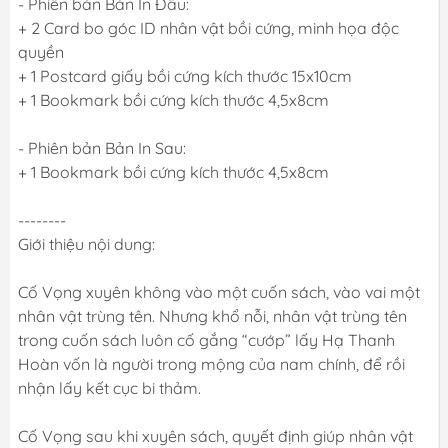
- Phiên bản Bản In Đầu:
+ 2 Card bo góc ID nhân vật bồi cứng, minh họa độc
quyền
+ 1 Postcard giấy bồi cứng kích thước 15x10cm
+ 1 Bookmark bồi cứng kích thước 4,5x8cm
- Phiên bản Bản In Sau:
+ 1 Bookmark bồi cứng kích thước 4,5x8cm
--------
Giới thiệu nội dung:
Cố Vọng xuyên không vào một cuốn sách, vào vai một
nhân vật trùng tên. Nhưng khổ nỗi, nhân vật trùng tên
trong cuốn sách luôn cố gắng “cướp” lấy Hạ Thanh
Hoàn vốn là người trong mộng của nam chính, để rồi
nhận lấy kết cục bi thảm.
Cố Vọng sau khi xuyên sách, quyết định giúp nhân vật