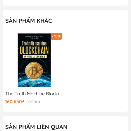
SẢN PHẨM KHÁC
- 15%
The Truth Machine Blockchain Và Tương Lai Của Tiền Tệ
160.650₫
189.000₫
SẢN PHẨM LIÊN QUAN