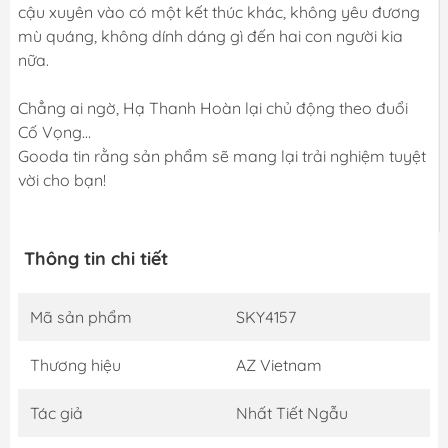
cậu xuyên vào có một kết thúc khác, không yêu đương
mù quáng, không dính dáng gì đến hai con người kia
nữa.
Chẳng ai ngờ, Hạ Thanh Hoàn lại chủ động theo đuổi
Cố Vọng…
Gooda tin rằng sản phẩm sẽ mang lại trải nghiệm tuyệt
vời cho bạn!
Thông tin chi tiết
Mã sản phẩm
SKY4157
Thương hiệu
AZ Vietnam
Tác giả
Nhất Tiết Ngẫu