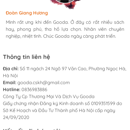
Hương Suri
Đoàn Giang Hương
Ngọc Anh
Mình rất ưng khi đến Gooda. Ở đây có rất nhiều sách
Mình rất ưng khi đến Gooda. Ở đây có rất nhiều sách
Mình rất ưng khi đến Gooda. Ở đây có rất nhiều sách
hay, phong phú, tha hồ lựa chọn. Nhân viên chuyên
hay, phong phú, tha hồ lựa chọn. Nhân viên chuyên
hay, phong phú, tha hồ lựa chọn. Nhân viên chuyên
nghiệp, nhiệt tình. Chúc Gooda ngày càng phát triển.
nghiệp, nhiệt tình. Chúc Gooda ngày càng phát triển.
nghiệp, nhiệt tình. Chúc Gooda ngày càng phát triển.
Thông tin liên hệ
Địa chỉ:
Số 11 ngách 24 Ngõ 97 Văn Cao, Phường Ngọc Hà,
Hà Nội
Email:
gooda.cskh@gmail.com
Hotline:
0836983886
Công Ty Cp Thương Mại Và Dịch Vụ Gooda
Giấy chứng nhận Đăng ký Kinh doanh số 0109351599 do
Sở Kế Hoạch và Đầu Tư Thành phố Hà Nội cấp ngày
24/09/2020