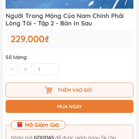
Người Trong Mộng Của Nam Chính Phải
Lòng Tôi - Tập 2 - Bản In Sau
229.000₫
Số lượng:
THÊM VÀO GIỎ
MUA NGAY
Mã Giảm Giá:
Nhập mã
GOODA5
để được giảm ngay 5k (áp