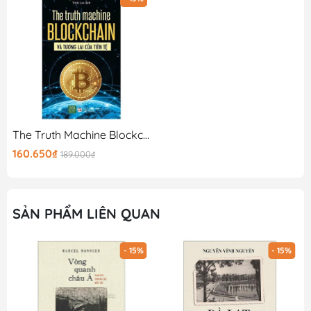
The Truth Machine Blockchain Và Tương Lai Của Tiền Tệ
160.650₫
189.000₫
SẢN PHẨM LIÊN QUAN
- 15%
- 15%