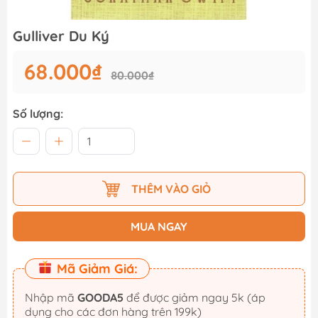
Gulliver Du Ký
68.000₫
80.000₫
Số lượng:
THÊM VÀO GIỎ
MUA NGAY
Mã Giảm Giá:
Nhập mã
GOODA5
để được giảm ngay 5k (áp
dụng cho các đơn hàng trên 199k)