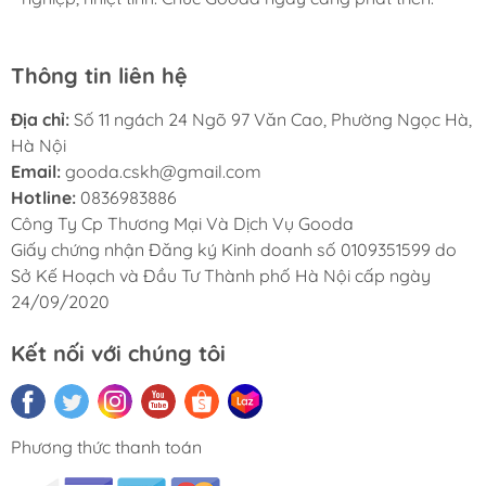
Thông tin liên hệ
Địa chỉ:
Số 11 ngách 24 Ngõ 97 Văn Cao, Phường Ngọc Hà,
Hà Nội
Email:
gooda.cskh@gmail.com
Hotline:
0836983886
Công Ty Cp Thương Mại Và Dịch Vụ Gooda
Giấy chứng nhận Đăng ký Kinh doanh số 0109351599 do
Sở Kế Hoạch và Đầu Tư Thành phố Hà Nội cấp ngày
24/09/2020
Kết nối với chúng tôi
Phương thức thanh toán