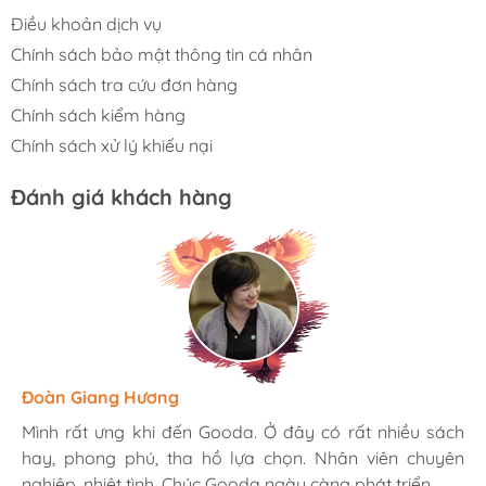
Điều khoản dịch vụ
Chính sách bảo mật thông tin cá nhân
Chính sách tra cứu đơn hàng
Chính sách kiểm hàng
Chính sách xử lý khiếu nại
Đánh giá khách hàng
Hương Suri
Đoàn Giang Hương
Ngọc Anh
Mình rất ưng khi đến Gooda. Ở đây có rất nhiều sách
Mình rất ưng khi đến Gooda. Ở đây có rất nhiều sách
Mình rất ưng khi đến Gooda. Ở đây có rất nhiều sách
hay, phong phú, tha hồ lựa chọn. Nhân viên chuyên
hay, phong phú, tha hồ lựa chọn. Nhân viên chuyên
hay, phong phú, tha hồ lựa chọn. Nhân viên chuyên
nghiệp, nhiệt tình. Chúc Gooda ngày càng phát triển.
nghiệp, nhiệt tình. Chúc Gooda ngày càng phát triển.
nghiệp, nhiệt tình. Chúc Gooda ngày càng phát triển.