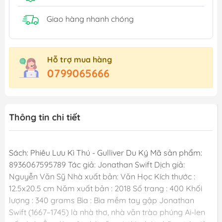
Giao hàng nhanh chóng
Hỗ trợ mua hàng
0799065666
Thông tin chi tiết
Sách: Phiêu Lưu Kì Thú - Gulliver Du Ký Mã sản phẩm:
8936067595789 Tác giả: Jonathan Swift Dịch giả:
Nguyễn Văn Sỹ Nhà xuất bản: Văn Học Kích thước :
12.5x20.5 cm Năm xuất bản : 2018 Số trang : 400 Khối
lượng : 340 grams Bìa : Bìa mềm tay gập Jonathan
Swift (1667–1745) là nhà thơ, nhà văn trào phúng Ai-len