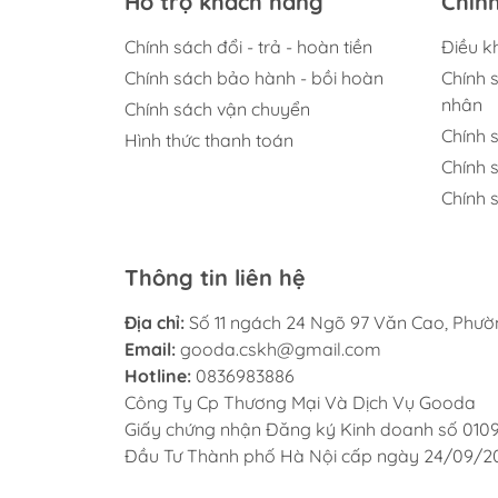
Hỗ trợ khách hàng
Chín
hy vọng đây sẽ là 1 cuốn sách quý trên kệ 
Chính sách đổi - trả - hoàn tiền
Điều k
Chính sách bảo hành - bồi hoàn
Chính 
nhân
Chính sách vận chuyển
Chính 
Hình thức thanh toán
Chính 
Chính s
Thông tin liên hệ
Địa chỉ:
Số 11 ngách 24 Ngõ 97 Văn Cao, Phư
Email:
gooda.cskh@gmail.com
Hotline:
0836983886
Công Ty Cp Thương Mại Và Dịch Vụ Gooda
Giấy chứng nhận Đăng ký Kinh doanh số 010
Đầu Tư Thành phố Hà Nội cấp ngày 24/09/2