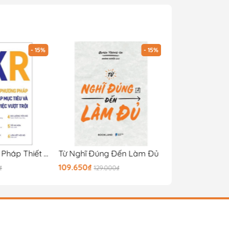
- 15%
- 15%
OKR - Phương Pháp Thiết Lập Mục Tiêu Và Quản Lý Công Việc Vượt Trội (Bản 2020)
Từ Nghĩ Đúng Đến Làm Đủ
109.650₫
143.650₫
₫
129.000₫
169.000