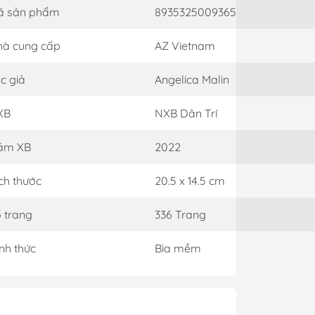
ã sản phẩm
8935325009365
à cung cấp
AZ Vietnam
c giả
Angelica Malin
XB
NXB Dân Trí
ăm XB
2022
ch thước
20.5 x 14.5 cm
 trang
336 Trang
nh thức
Bìa mềm