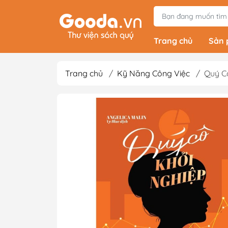
Trang chủ
Sản
Trang chủ
/
Kỹ Năng Công Việc
/
Quý C
Tiểu Thuyết
Light Novels - Tả
Giả Tưởng - Kinh D
Thám
Văn Học Kinh Điể
Xem thêm
Sách Ehon & Truy
Thiếu Nhi