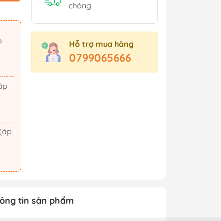
Sách Tham Khảo Cấp 2
chóng
Sách Tham Khảo Cấp 3
Sách Ôn Thi Đại Học
Hỗ trợ mua hàng
Xem thêm
0799065666
t Triển
Hành Động - Phiêu Lưu
 Hội
Tiên Hiệp - Kiếm Hiệp
ảm Xúc
Tình Cảm - Lãng Mạn
áo Dục
Khoa Học Viễn Tưởng
Xem thêm
ông tin sản phẩm