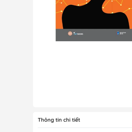
Tô Màu - Luyện 
Kiến Thức Bách 
Trẻ
Đạo Đức - Kỹ Nă
Xem thêm
Chính Trị - Pháp L
Khoa Học - Toán
Công Nghệ Thông
Kiến Thức Bách 
Xem thêm
Thông tin chi tiết