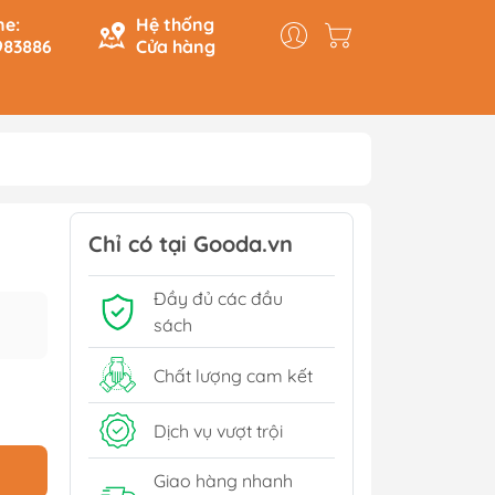
ne:
Hệ thống
983886
Cửa hàng
y & Logic
Hồi Ký
ính
Du Ký
Chỉ có tại Gooda.vn
Tạo
Lịch Sử - Văn Hoá - Chính
Đầy đủ các đầu
Trị
Tiếp
sách
Tâm Linh
Xem thêm
Chất lượng cam kết
Dịch vụ vượt trội
Sách Tham Khảo Cấp 1
Giao hàng nhanh