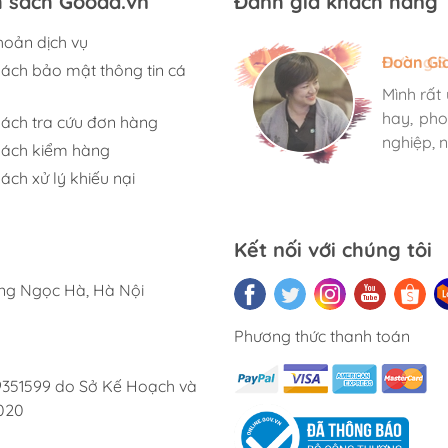
h sách Gooda.vn
Đánh giá khách hàng
sách của bạn!
hoản dịch vụ
Hương S
Đoàn Gi
Ngọc An
sách bảo mật thông tin cá
Mình rất
Mình rất
Mình rất
hay, pho
hay, pho
hay, pho
sách tra cứu đơn hàng
nghiệp, n
nghiệp, n
nghiệp, n
sách kiểm hàng
ách xử lý khiếu nại
Kết nối với chúng tôi
ờng Ngọc Hà, Hà Nội
Phương thức thanh toán
9351599 do Sở Kế Hoạch và
020