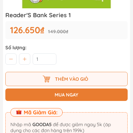
Reader'S Bank Series 1
126.650₫
149.000₫
Số lượng:
THÊM VÀO GIỎ
MUA NGAY
Mã Giảm Giá:
Nhập mã
GOODA5
để được giảm ngay 5k (áp
dụng cho các đơn hàng trên 199k)