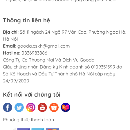
Thông tin liên hệ
Địa chỉ:
Số 11 ngách 24 Ngõ 97 Văn Cao, Phường Ngọc Hà,
Hà Nội
Email:
gooda.cskh@gmail.com
Hotline:
0836983886
Công Ty Cp Thương Mại Và Dịch Vụ Gooda
Giấy chứng nhận Đăng ký Kinh doanh số 0109351599 do
Sở Kế Hoạch và Đầu Tư Thành phố Hà Nội cấp ngày
24/09/2020
Kết nối với chúng tôi
Phương thức thanh toán