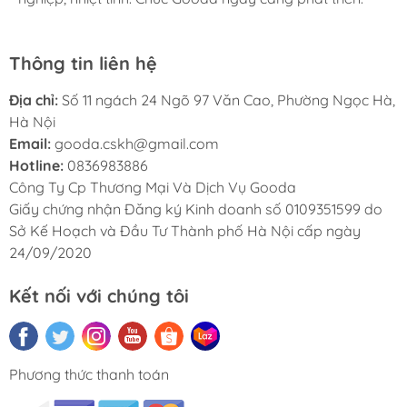
Thông tin liên hệ
Địa chỉ:
Số 11 ngách 24 Ngõ 97 Văn Cao, Phường Ngọc Hà,
Hà Nội
Email:
gooda.cskh@gmail.com
Hotline:
0836983886
Công Ty Cp Thương Mại Và Dịch Vụ Gooda
Giấy chứng nhận Đăng ký Kinh doanh số 0109351599 do
Sở Kế Hoạch và Đầu Tư Thành phố Hà Nội cấp ngày
24/09/2020
Kết nối với chúng tôi
Phương thức thanh toán