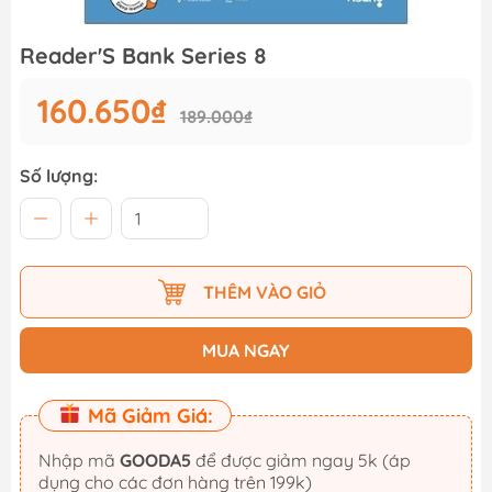
Reader'S Bank Series 8
160.650₫
189.000₫
Số lượng:
THÊM VÀO GIỎ
MUA NGAY
Mã Giảm Giá:
Nhập mã
GOODA5
để được giảm ngay 5k (áp
dụng cho các đơn hàng trên 199k)