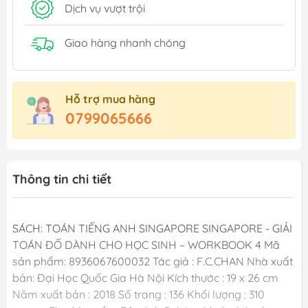
Dịch vụ vượt trội
Giao hàng nhanh chóng
Hỗ trợ mua hàng
0799065666
Thông tin chi tiết
SÁCH: TOÁN TIẾNG ANH SINGAPORE SINGAPORE - GIẢI
TOÁN ĐỐ DÀNH CHO HỌC SINH – WORKBOOK 4 Mã
sản phẩm: 8936067600032 Tác giả : F.C.CHAN Nhà xuất
bản: Đại Học Quốc Gia Hà Nội Kích thước : 19 x 26 cm
Năm xuất bản : 2018 Số trang : 136 Khối lượng : 310