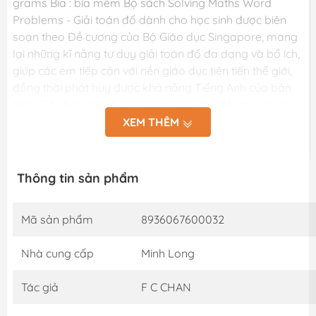
grams Bìa : bìa mềm Bộ sách Solving Maths Word
Problems - Giải toán đố dành cho học sinh được biên
soạn theo Đề cương của Bộ Giáo dục Singapore, mang
lại những kĩ năng tư duy giải toán đố đa dạng và bổ ích,
giúp các em tiếp cận với nền giáo dục tiên tiến thế giới,
đồng thời phát huy được khả năng Tiếng Anh của bản
thân. Các bài toán được nhóm theo chủ đề với ví dụ cụ
thể, hình ảnh minh họạ sinh động, lời giải chi tiết mô
XEM THÊM
phỏng từng bước quá trình tư duy. Riêng các cuốn từ tập
3 đến tập 6 có thêm phần Ghi chú (Notes) giải thích
ngắn gọn những khái niệm quan trọng. Mỗi cuốn sách
Thông tin sản phẩm
cung cấp một lượng kiến thức vừa đủ, nội dung gần gũi
với thực tế và cuộc sống hàng ngày. Các bài toán nâng
Mã sản phẩm
8936067600032
cao đòi hỏi kĩ năng tư duy ở mức độ cao hơn được đánh
dấu bằng biểu tượng bánh răng. Phần Ôn tập (Revision)
Nhà cung cấp
Minh Long
sẽ giúp các em rà soát lại quá trình học của mình. Lời
giải chi tiết, mạch lạc, rõ ràng tạo điều kiện thuận lợi cho
Tác giả
F C CHAN
các em tự học, hiểu và nắm vững được các phương
pháp trình bày và tính toán. Bộ sách chắc chắn sẽ là