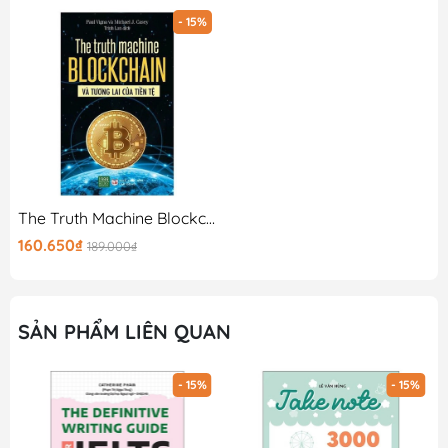
- 15%
The Truth Machine Blockchain Và Tương Lai Của Tiền Tệ
160.650₫
189.000₫
SẢN PHẨM LIÊN QUAN
- 15%
- 15%