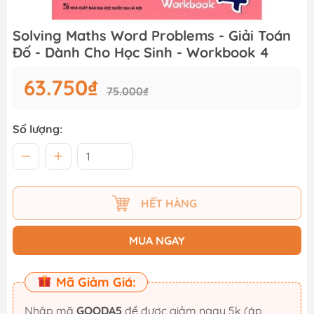
Solving Maths Word Problems - Giải Toán
Đố - Dành Cho Học Sinh - Workbook 4
63.750₫
75.000₫
Số lượng:
HẾT HÀNG
MUA NGAY
Mã Giảm Giá:
Nhập mã
GOODA5
để được giảm ngay 5k (áp