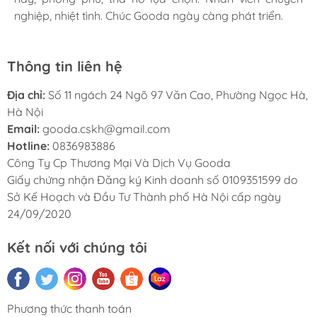
nghiệp, nhiệt tình. Chúc Gooda ngày càng phát triển.
nghiệp, nhiệt tình. Chúc Gooda ngày càng phát triển.
nghiệp, nhiệt tình. Chúc Gooda ngày càng phát triển.
Thông tin liên hệ
Địa chỉ:
Số 11 ngách 24 Ngõ 97 Văn Cao, Phường Ngọc Hà,
Hà Nội
Email:
gooda.cskh@gmail.com
Hotline:
0836983886
Công Ty Cp Thương Mại Và Dịch Vụ Gooda
Giấy chứng nhận Đăng ký Kinh doanh số 0109351599 do
Sở Kế Hoạch và Đầu Tư Thành phố Hà Nội cấp ngày
24/09/2020
Kết nối với chúng tôi
Phương thức thanh toán