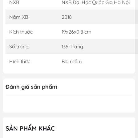
NXB
NXB Đại Học Quốc Gia Hà Nội
một công cụ tuyệt vời giúp các em tự tin và nâng cao
hiệu quả trong việc học Toán và Tiếng Anh. Gooda tin
Năm XB
2018
rằng cuốn sách sẽ mang lại kiến thức thật bổ ích cùng
những trải nghiệm thật tuyệt vời, hy vọng đây sẽ là 1
Kích thước
19x26x0.8 cm
cuốn sách quý trên kệ sách của bạn! QUYỀN LỢI
KHÁCH HÀNG KHI MUA SÁCH TẠI SHOP GOODA THƯ
Số trang
136 Trang
VIỆN SÁCH QUÝ: 1. Đảm bảo 100% sách gốc bản quyền
từ NXB 2. Quy cách đóng gói cẩn thận, trận trọng từng
Hình thức
Bìa mềm
quyển sách 3. Xử lí đơn đặt hàng nhanh 4. Chính sách hỗ
trợ đổi sách cho khách hàng thuận tiện khi gặp sự cố
Đánh giá sản phẩm
SẢN PHẨM KHÁC