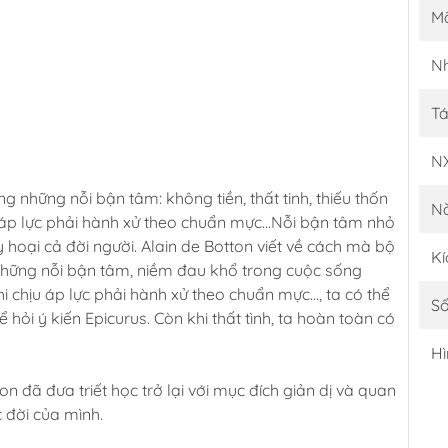
M
Nh
Tá
N
những nỗi bận tâm: không tiền, thất tinh, thiếu thốn
N
và áp lực phải hành xử theo chuẩn mực...Nỗi bận tâm nhỏ
y hoại cả đời người. Alain de Botton viết về cách mà bộ
Kí
về những nỗi bận tâm, niềm đau khổ trong cuộc sống
 chịu áp lực phải hành xử theo chuẩn mực..., ta có thể
Số
ể hỏi ý kiến Epicurus. Còn khi thất tình, ta hoàn toàn có
Hì
ton đã đưa triết học trở lại với mục đích giản dị và quan
 đời của mình.