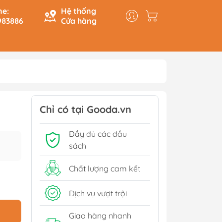
ne:
Hệ thống
983886
Cửa hàng
y & Logic
Hồi Ký
ính
Du Ký
Chỉ có tại Gooda.vn
Tạo
Lịch Sử - Văn Hoá - Chính
Đầy đủ các đầu
Trị
Tiếp
sách
Tâm Linh
Xem thêm
Chất lượng cam kết
Dịch vụ vượt trội
Sách Tham Khảo Cấp 1
Giao hàng nhanh