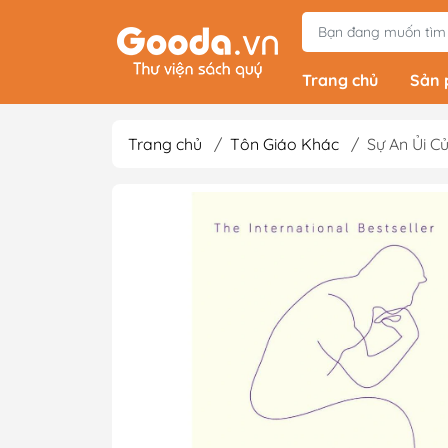
Trang chủ
Sản
Trang chủ
/
Tôn Giáo Khác
/
Sự An Ủi Củ
Tiểu Thuyết
Light Novels - Tả
Giả Tưởng - Kinh D
Thám
Văn Học Kinh Điể
Xem thêm
Sách Ehon & Truy
Thiếu Nhi