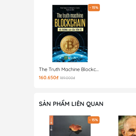
- 15%
The Truth Machine Blockchain Và Tương Lai Của Tiền Tệ
160.650₫
189.000₫
SẢN PHẨM LIÊN QUAN
- 15%
- 15%