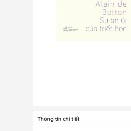
Tô Màu - Luyện 
Kiến Thức Bách 
Trẻ
Đạo Đức - Kỹ Nă
Xem thêm
Chính Trị - Pháp L
Khoa Học - Toán
Công Nghệ Thông
Kiến Thức Bách 
Xem thêm
Thông tin chi tiết