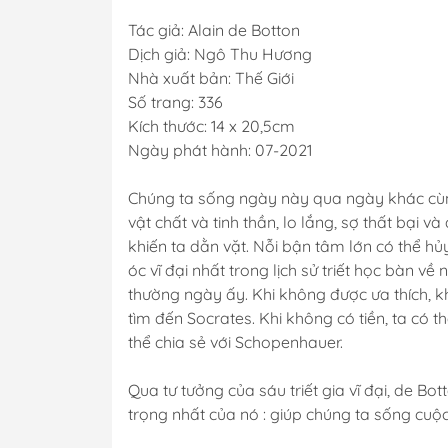
Tác giả: Alain de Botton
Dịch giả: Ngô Thu Hương
Nhà xuất bản: Thế Giới
Số trang: 336
Kích thước: 14 x 20,5cm
Ngày phát hành: 07-2021
Chúng ta sống ngày này qua ngày khác cùng 
vật chất và tinh thần, lo lắng, sợ thất bại 
khiến ta dằn vặt. Nỗi bận tâm lớn có thể hủ
óc vĩ đại nhất trong lịch sử triết học bàn 
thường ngày ấy. Khi không được ưa thích, khi
tìm đến Socrates. Khi không có tiền, ta có th
thể chia sẻ với Schopenhauer.
Qua tư tưởng của sáu triết gia vĩ đại, de Bot
trọng nhất của nó : giúp chúng ta sống cuộc