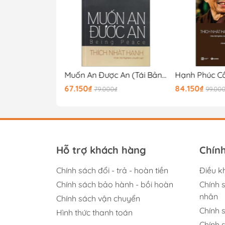
Thần Chú Linh Ứng Nhiệm Màu
Muốn An Được An (Tái Bản 2025)
67.150₫
84.150₫
00₫
79.000₫
99.00
Hỗ trợ khách hàng
Chín
Chính sách đổi - trả - hoàn tiền
Điều k
Chính sách bảo hành - bồi hoàn
Chính 
nhân
Chính sách vận chuyển
Chính 
Hình thức thanh toán
Chính 