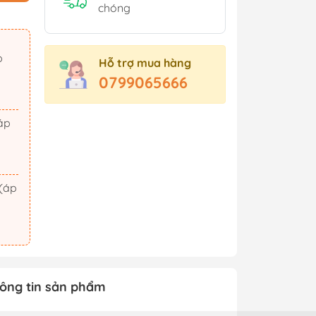
Sách Tham Khảo Cấp 2
chóng
Sách Tham Khảo Cấp 3
Sách Ôn Thi Đại Học
Hỗ trợ mua hàng
Xem thêm
0799065666
t Triển
Hành Động - Phiêu Lưu
 Hội
Tiên Hiệp - Kiếm Hiệp
ảm Xúc
Tình Cảm - Lãng Mạn
áo Dục
Khoa Học Viễn Tưởng
Xem thêm
ông tin sản phẩm