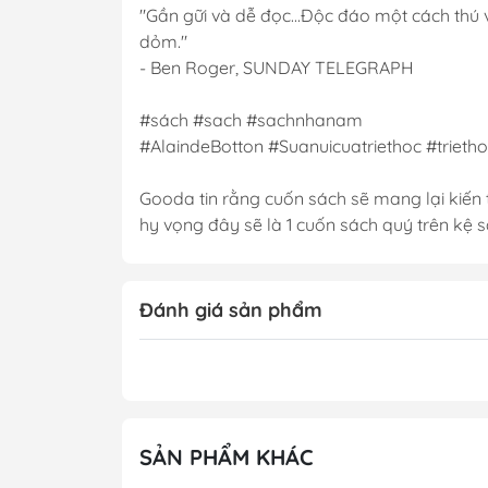
"Gần gữi và dễ đọc...Độc đáo một cách thú v
dỏm."
- Ben Roger, SUNDAY TELEGRAPH
#sách #sach #sachnhanam
#AlaindeBotton #Suanuicuatriethoc #trieth
Gooda tin rằng cuốn sách sẽ mang lại kiến t
hy vọng đây sẽ là 1 cuốn sách quý trên kệ 
Đánh giá sản phẩm
SẢN PHẨM KHÁC