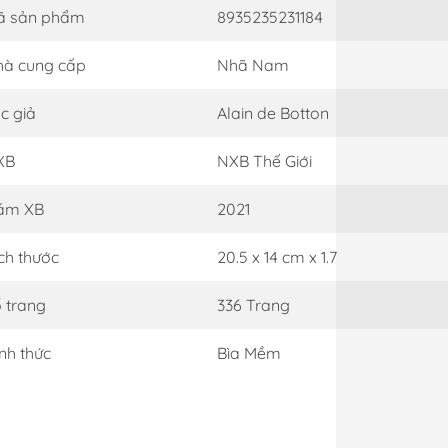
ã sản phẩm
8935235231184
à cung cấp
Nhã Nam
c giả
Alain de Botton
XB
NXB Thế Giới
ăm XB
2021
ch thước
20.5 x 14 cm x 1.7
 trang
336 Trang
nh thức
Bìa Mềm