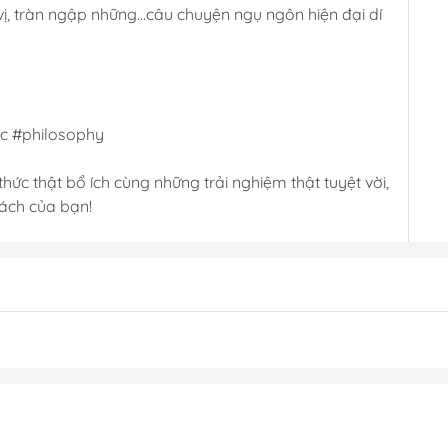
ị, tràn ngập những...câu chuyện ngụ ngôn hiện đại dí
oc #philosophy
hức thật bổ ích cùng những trải nghiệm thật tuyệt vời,
sách của bạn!