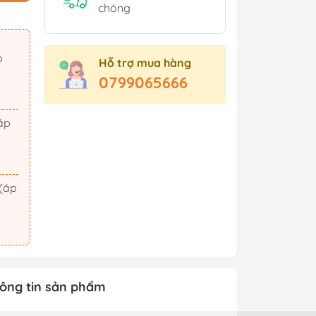
Sách Tham Khảo Cấp 2
chóng
Sách Tham Khảo Cấp 3
Sách Ôn Thi Đại Học
Hỗ trợ mua hàng
Xem thêm
0799065666
t Triển
Hành Động - Phiêu Lưu
 Hội
Tiên Hiệp - Kiếm Hiệp
ảm Xúc
Tình Cảm - Lãng Mạn
áo Dục
Khoa Học Viễn Tưởng
Xem thêm
ông tin sản phẩm