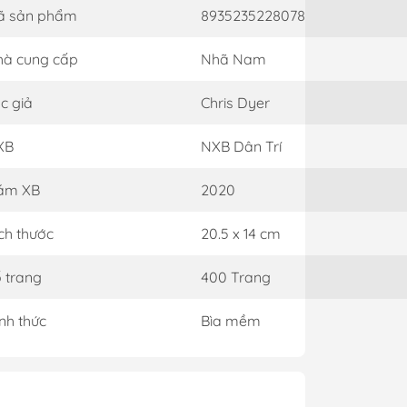
ã sản phẩm
8935235228078
à cung cấp
Nhã Nam
c giả
Chris Dyer
XB
NXB Dân Trí
ăm XB
2020
ch thước
20.5 x 14 cm
 trang
400 Trang
nh thức
Bìa mềm