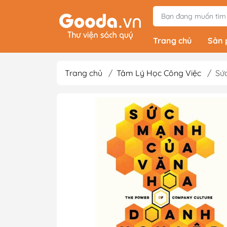
Trang chủ
Sản
Trang chủ
/
Tâm Lý Học Công Việc
/
Sứ
Tiểu Thuyết
Light Novels - Tả
Giả Tưởng - Kinh D
Thám
Văn Học Kinh Điể
Xem thêm
Sách Ehon & Truy
Thiếu Nhi