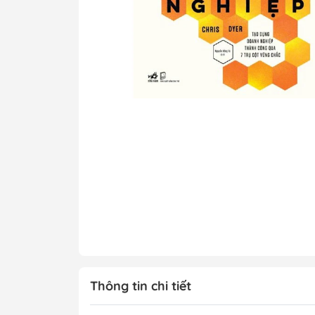
Tô Màu - Luyện 
Kiến Thức Bách 
Trẻ
Đạo Đức - Kỹ Nă
Xem thêm
Chính Trị - Pháp L
Khoa Học - Toán
Công Nghệ Thông
Kiến Thức Bách 
Xem thêm
Thông tin chi tiết