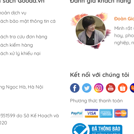
h sách Gooda.vn
Đánh giá khách hàng
hoản dịch vụ
Hương S
Đoàn Gi
Ngọc An
sách bảo mật thông tin cá
Mình rất
Mình rất
Mình rất
hay, pho
hay, pho
hay, pho
sách tra cứu đơn hàng
nghiệp, n
nghiệp, n
nghiệp, n
sách kiểm hàng
ách xử lý khiếu nại
Kết nối với chúng tôi
ờng Ngọc Hà, Hà Nội
Phương thức thanh toán
9351599 do Sở Kế Hoạch và
020