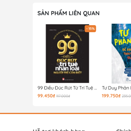
SẢN PHẨM LIÊN QUAN
- 15%
- 15%
Mặt Nạ Cảm Xúc - Phá Bẫy Tâm Lý, Nâng Cao Eq Chốn Công Sở
99 Điều Đúc Rút Từ Trí Tuệ Nhân Loại Người Trẻ Cần Biết
99.450₫
199.750₫
00₫
117.000₫
235.