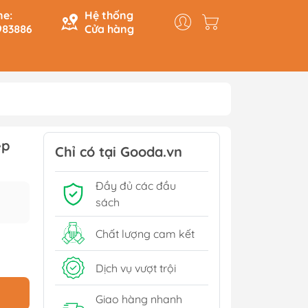
ne:
Hệ thống
983886
Cửa hàng
y & Logic
Hồi Ký
ệp
ính
Du Ký
Chỉ có tại Gooda.vn
Tạo
Lịch Sử - Văn Hoá - Chính
Đầy đủ các đầu
Trị
Tiếp
sách
Tâm Linh
Xem thêm
Chất lượng cam kết
Dịch vụ vượt trội
Sách Tham Khảo Cấp 1
Giao hàng nhanh