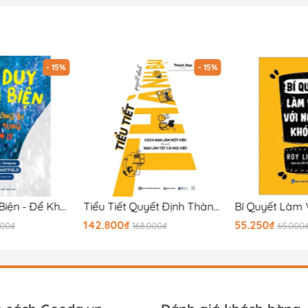
- 15%
- 15%
Tư Duy Phản Biện - Để Không Bị Thao Túng Tâm Lý
Tiểu Tiết Quyết Định Thành Bại: Cách Bạn Làm Một Việc Là Cách Bạn Làm Tất Cả Mọi Việc
142.800₫
55.250₫
000₫
168.000₫
65.000