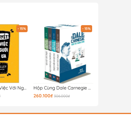
- 15%
- 15%
Bí Quyết Làm Việc Với Người Khó Ưa
Hộp Cùng Dale Carnegie Tiến Tới Thành Công (4 Cuốn)
Một Đời Quản T
260.100₫
170.000₫
₫
306.000₫
200.00