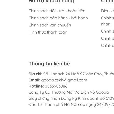
Hỗ trợ khách hàng
Chín
Chính sách đổi - trả - hoàn tiền
Điều k
Chính sách bảo hành - bồi hoàn
Chính 
nhân
Chính sách vận chuyển
Chính 
Hình thức thanh toán
Chính 
Chính s
Thông tin liên hệ
Địa chỉ:
Số 11 ngách 24 Ngõ 97 Văn Cao, Phư
Email:
gooda.cskh@gmail.com
Hotline:
0836983886
Công Ty Cp Thương Mại Và Dịch Vụ Gooda
Giấy chứng nhận Đăng ký Kinh doanh số 010
Đầu Tư Thành phố Hà Nội cấp ngày 24/09/2