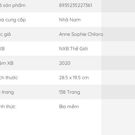
ã sản phẩm
8935235227361
à cung cấp
Nhã Nam
c giả
Anne Sophie Chilaro
XB
NXB Thế Giới
ăm XB
2020
ch thước
28.5 x 19.5 cm
 trang
138 Trang
nh thức
Bìa mềm