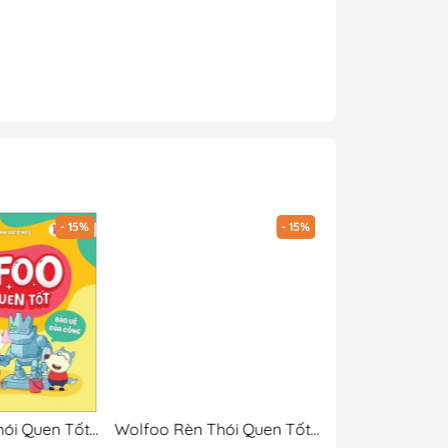
- 15%
- 15%
Wolfoo Rèn Thói Quen Tốt - Bảo Vệ Của Công
Wolfoo Rèn Thói Quen Tốt - Ăn Uống Lành Mạnh