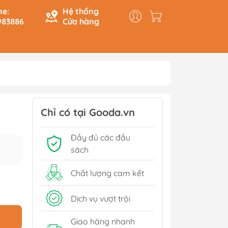
ne:
Hệ thống
983886
Cửa hàng
y & Logic
Hồi Ký
ính
Du Ký
Chỉ có tại Gooda.vn
Tạo
Lịch Sử - Văn Hoá - Chính
Đầy đủ các đầu
Trị
Tiếp
sách
Tâm Linh
Xem thêm
Chất lượng cam kết
Dịch vụ vượt trội
Sách Tham Khảo Cấp 1
Giao hàng nhanh