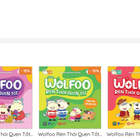
- 15%
- 15%
Wolfoo Rèn Thói Quen Tốt - Đi Ngủ Đúng Giờ
Wolfoo Rèn Thói Quen Tốt - Cảm Ơn Và Xin Lỗi