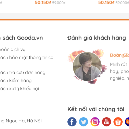
50.150₫
50.150₫
0₫
59.000₫
59.000₫
h sách Gooda.vn
Đánh giá khách hàng
hoản dịch vụ
Hương S
Đoàn Gi
Ngọc An
sách bảo mật thông tin cá
Mình rất
Mình rất
Mình rất
hay, pho
hay, pho
hay, pho
sách tra cứu đơn hàng
nghiệp, n
nghiệp, n
nghiệp, n
sách kiểm hàng
ách xử lý khiếu nại
Kết nối với chúng tôi
ờng Ngọc Hà, Hà Nội