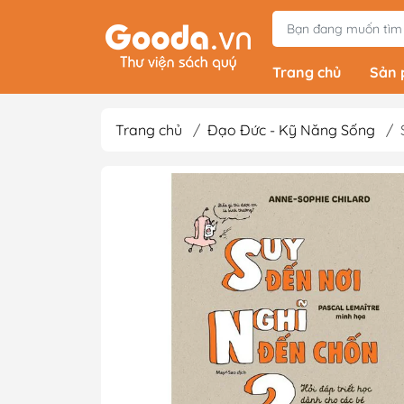
Trang chủ
Sản
Trang chủ
/
Đạo Đức - Kỹ Năng Sống
/
Tiểu Thuyết
Light Novels - Tả
Giả Tưởng - Kinh D
Thám
Văn Học Kinh Điể
Xem thêm
Sách Ehon & Truy
Thiếu Nhi