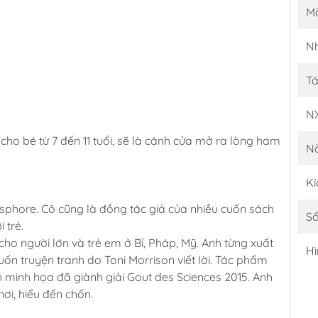
M
Nh
Tá
N
cho bé từ 7 đến 11 tuổi, sẽ là cánh cửa mở ra lòng ham
N
Kí
sphore. Cô cũng là đồng tác giả của nhiều cuốn sách
Số
 trẻ.
ho người lớn và trẻ em ở Bỉ, Pháp, Mỹ. Anh từng xuất
Hì
uốn truyện tranh do Toni Morrison viết lời. Tác phẩm
 minh họa đã giành giải Gout des Sciences 2015. Anh
i, hiểu đến chốn.