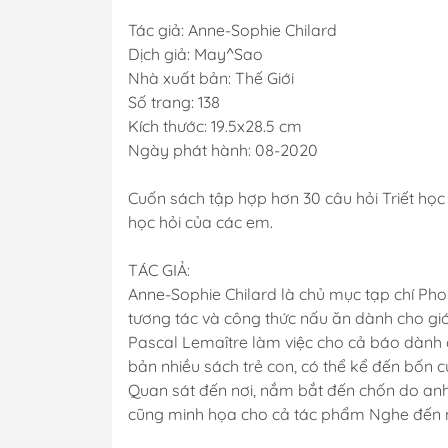
Tác giả: Anne-Sophie Chilard
Dịch giả: May^Sao
Nhà xuất bản: Thế Giới
Số trang: 138
Kích thước: 19.5x28.5 cm
Ngày phát hành: 08-2020
Cuốn sách tập hợp hơn 30 câu hỏi Triết học 
học hỏi của các em.
TÁC GIẢ:
Anne-Sophie Chilard là chủ mục tạp chí Pho
tương tác và công thức nấu ăn dành cho giới
Pascal Lemaître làm việc cho cả báo dành c
bản nhiều sách trẻ con, có thể kể đến bốn c
Quan sát đến nơi, nắm bắt đến chốn do anh
cũng minh họa cho cả tác phẩm Nghe đến nơ