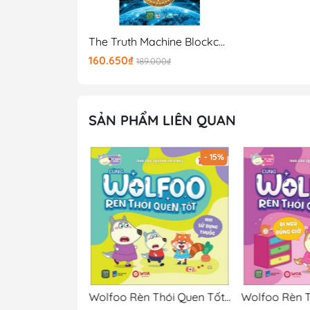
The Truth Machine Blockchain Và Tương Lai Của Tiền Tệ
160.650₫
189.000₫
SẢN PHẨM LIÊN QUAN
- 15%
- 15%
Wolfoo Rèn Thói Quen Tốt - Khi Đi Xe Buýt
Wolfoo Rèn Thói Quen Tốt - Khi Sử Dụng Thuốc