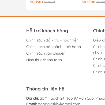
50.150₫
50.150₫
00₫
59.000₫
59.00
Hỗ trợ khách hàng
Chín
Chính sách đổi - trả - hoàn tiền
Điều k
Chính sách bảo hành - bồi hoàn
Chính 
nhân
Chính sách vận chuyển
Chính 
Hình thức thanh toán
Chính 
Chính s
Thông tin liên hệ
Địa chỉ:
Số 11 ngách 24 Ngõ 97 Văn Cao, Phư
Email:
gooda.cskh@gmail.com