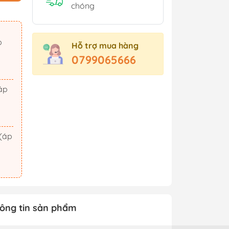
Sách Tham Khảo Cấp 2
chóng
Sách Tham Khảo Cấp 3
Sách Ôn Thi Đại Học
Hỗ trợ mua hàng
Xem thêm
0799065666
t Triển
Hành Động - Phiêu Lưu
 Hội
Tiên Hiệp - Kiếm Hiệp
ảm Xúc
Tình Cảm - Lãng Mạn
áo Dục
Khoa Học Viễn Tưởng
Xem thêm
ông tin sản phẩm