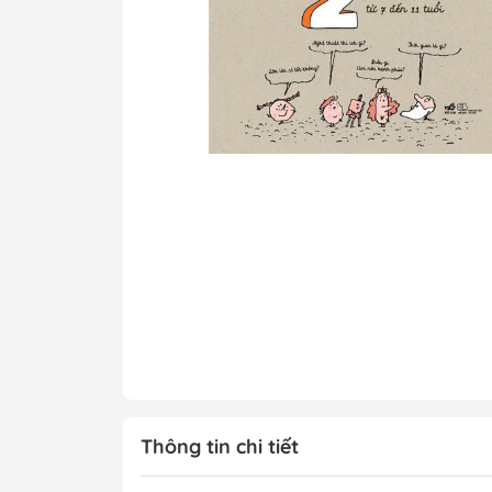
Tô Màu - Luyện 
Kiến Thức Bách 
Trẻ
Đạo Đức - Kỹ Nă
Xem thêm
Chính Trị - Pháp L
Khoa Học - Toán
Công Nghệ Thông
Kiến Thức Bách 
Xem thêm
Thông tin chi tiết