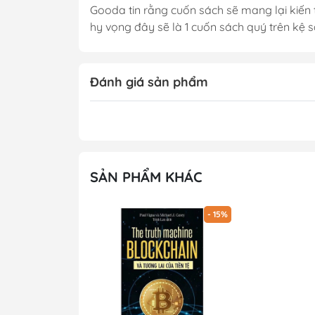
Gooda tin rằng cuốn sách sẽ mang lại kiến t
hy vọng đây sẽ là 1 cuốn sách quý trên kệ 
Đánh giá sản phẩm
SẢN PHẨM KHÁC
- 15%