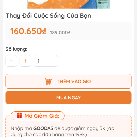
Thay Đổi Cuộc Sống Của Bạn
160.650₫
189.000₫
Số lượng:
THÊM VÀO GIỎ
MUA NGAY
Mã Giảm Giá:
Nhập mã
GOODA5
để được giảm ngay 5k (áp
dụng cho các đơn hàng trên 199k)