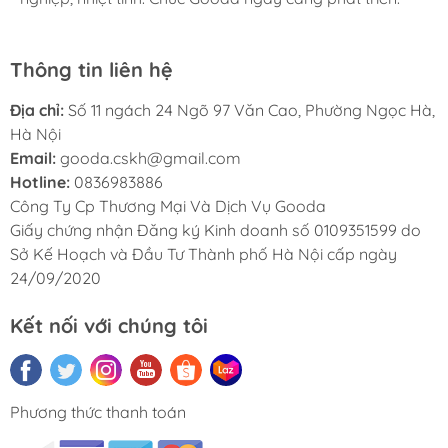
Thông tin liên hệ
Địa chỉ:
Số 11 ngách 24 Ngõ 97 Văn Cao, Phường Ngọc Hà,
Hà Nội
Email:
gooda.cskh@gmail.com
Hotline:
0836983886
Công Ty Cp Thương Mại Và Dịch Vụ Gooda
Giấy chứng nhận Đăng ký Kinh doanh số 0109351599 do
Sở Kế Hoạch và Đầu Tư Thành phố Hà Nội cấp ngày
24/09/2020
Kết nối với chúng tôi
Phương thức thanh toán