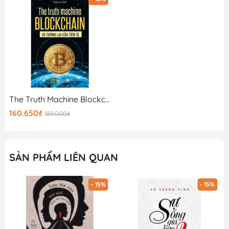
The Truth Machine Blockchain Và Tương Lai Của Tiền Tệ
160.650₫
189.000₫
SẢN PHẨM LIÊN QUAN
- 15%
- 15%