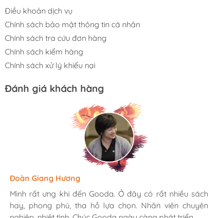
Điều khoản dịch vụ
Chính sách bảo mật thông tin cá nhân
Chính sách tra cứu đơn hàng
Chính sách kiểm hàng
Chính sách xử lý khiếu nại
Đánh giá khách hàng
Hương Suri
Đoàn Giang Hương
Ngọc Anh
Mình rất ưng khi đến Gooda. Ở đây có rất nhiều sách
Mình rất ưng khi đến Gooda. Ở đây có rất nhiều sách
Mình rất ưng khi đến Gooda. Ở đây có rất nhiều sách
hay, phong phú, tha hồ lựa chọn. Nhân viên chuyên
hay, phong phú, tha hồ lựa chọn. Nhân viên chuyên
hay, phong phú, tha hồ lựa chọn. Nhân viên chuyên
nghiệp, nhiệt tình. Chúc Gooda ngày càng phát triển.
nghiệp, nhiệt tình. Chúc Gooda ngày càng phát triển.
nghiệp, nhiệt tình. Chúc Gooda ngày càng phát triển.