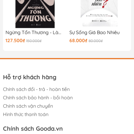
iền
Ngừng Tổn Thương - Làm Thế Nào Hóa Giải Xung Đột Bên Trong
Sự Sống Giá Bao Nhiêu
127.500₫
68.000₫
150.000₫
80.000₫
Hỗ trợ khách hàng
Chính sách đổi - trả - hoàn tiền
Chính sách bảo hành - bồi hoàn
Chính sách vận chuyển
Hình thức thanh toán
Chính sách Gooda.vn