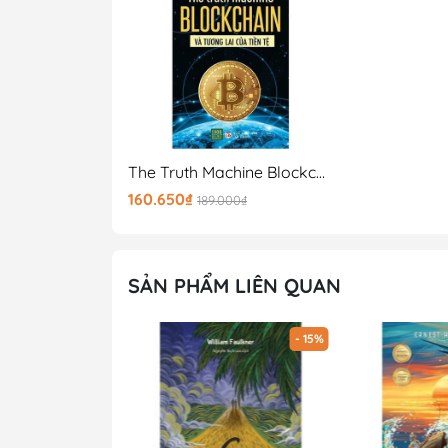
The Truth Machine Blockchain Và Tương Lai Của Tiền Tệ
160.650₫
189.000₫
SẢN PHẨM LIÊN QUAN
- 15%
- 15%