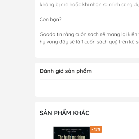
không bị mê hoặc khi nhận ra mình cũng 
Còn bạn?
Gooda tin rằng cuốn sách sẽ mang lại kiến t
hy vọng đây sẽ là 1 cuốn sách quý trên kệ 
Đánh giá sản phẩm
SẢN PHẨM KHÁC
- 15%