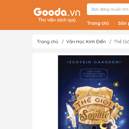
Trang chủ
Sản
Trang chủ
/
Văn Học Kinh Điển
/
Thế Gi
Tiểu Thuyết
Light Novels - Tả
Giả Tưởng - Kinh D
Thám
Văn Học Kinh Điể
Xem thêm
Sách Ehon & Truy
Thiếu Nhi