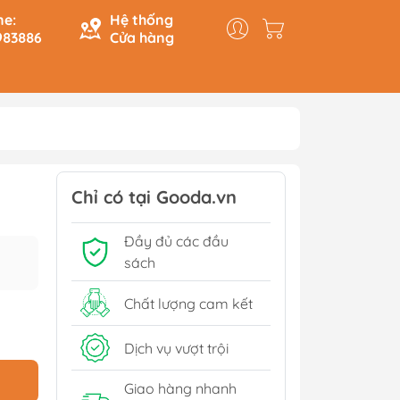
ne:
Hệ thống
983886
Cửa hàng
y & Logic
Hồi Ký
ính
Du Ký
Chỉ có tại Gooda.vn
Tạo
Lịch Sử - Văn Hoá - Chính
Đầy đủ các đầu
Trị
Tiếp
sách
Tâm Linh
Xem thêm
Chất lượng cam kết
Dịch vụ vượt trội
Sách Tham Khảo Cấp 1
Giao hàng nhanh