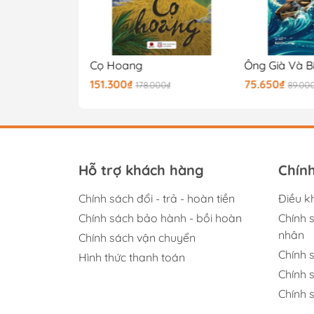
Top sales công thức thành công của người bán hàng xuất sắc B120
Cọ Hoang
Ông Già Và B
151.300₫
75.650₫
.000₫
178.000₫
89.00
Hỗ trợ khách hàng
Chín
Chính sách đổi - trả - hoàn tiền
Điều k
Chính sách bảo hành - bồi hoàn
Chính 
nhân
Chính sách vận chuyển
Chính 
Hình thức thanh toán
Chính 
Chính s