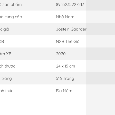
ã sản phẩm
8935235227217
à cung cấp
Nhã Nam
c giả
Jostein Gaarder
XB
NXB Thế Giới
ăm XB
2020
ch thước
24 x 15 cm
 trang
516 Trang
nh thức
Bìa Mềm