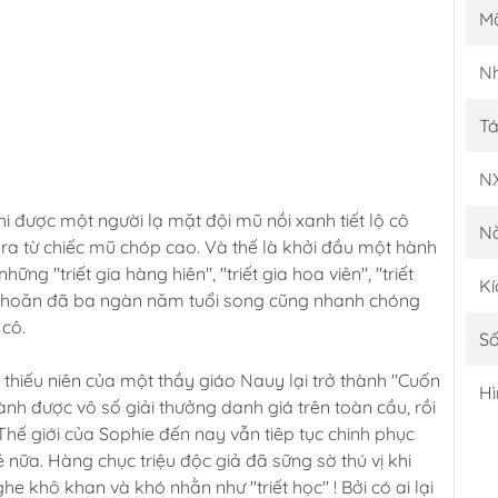
M
Nh
Tá
N
 được một người lạ mặt đội mũ nồi xanh tiết lộ cô
N
ra từ chiếc mũ chóp cao. Và thế là khởi đầu một hành
ững "triết gia hàng hiên", "triết gia hoa viên", "triết
Kí
n khoăn đã ba ngàn năm tuổi song cũng nhanh chóng
 cô.
Số
thiếu niên của một thầy giáo Nauy lại trở thành "Cuốn
Hì
nh được vô số giải thưởng danh giá trên toàn cầu, rồi
Thế giới của Sophie đến nay vẫn tiêp tục chinh phục
nữa. Hàng chục triệu độc giả đã sững sờ thú vị khi
he khô khan và khó nhằn như "triết học" ! Bởi có ai lại