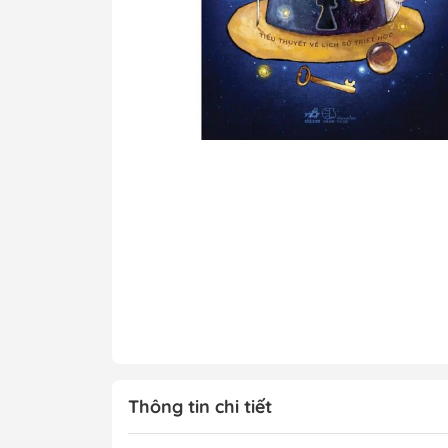
Tô Màu - Luyện 
Kiến Thức Bách 
Trẻ
Đạo Đức - Kỹ Nă
Xem thêm
Chính Trị - Pháp L
Khoa Học - Toán
Công Nghệ Thông
Kiến Thức Bách 
Xem thêm
Thông tin chi tiết