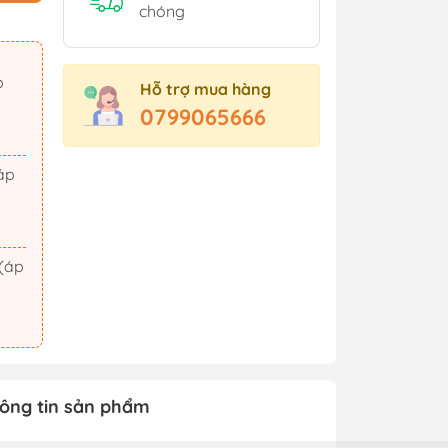
Sách Tham Khảo Cấp 2
chóng
Sách Tham Khảo Cấp 3
Sách Ôn Thi Đại Học
Hỗ trợ mua hàng
Xem thêm
0799065666
t Triển
Hành Động - Phiêu Lưu
 Hội
Tiên Hiệp - Kiếm Hiệp
ảm Xúc
Tình Cảm - Lãng Mạn
áo Dục
Khoa Học Viễn Tưởng
Xem thêm
ông tin sản phẩm