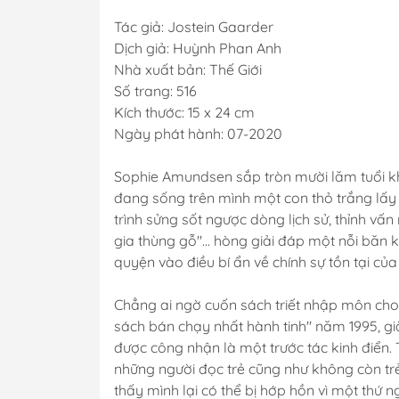
Tác giả: Jostein Gaarder
Dịch giả: Huỳnh Phan Anh
Nhà xuất bản: Thế Giới
Số trang: 516
Kích thước: 15 x 24 cm
Ngày phát hành: 07-2020
Sophie Amundsen sắp tròn mười lăm tuổi khi
đang sống trên mình một con thỏ trắng lấy 
trình sửng sốt ngược dòng lịch sử, thỉnh vấn nh
gia thùng gỗ"... hòng giải đáp một nỗi bă
quyện vào điều bí ẩn về chính sự tồn tại của
Chẳng ai ngờ cuốn sách triết nhập môn cho 
sách bán chạy nhất hành tinh" năm 1995, già
được công nhận là một trước tác kinh điển. 
những người đọc trẻ cũng như không còn trẻ 
thấy mình lại có thể bị hớp hồn vì một thứ ng