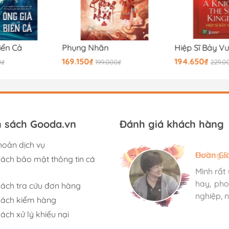
iển Cả
Phụng Nhãn
Hiệp Sĩ Bảy V
169.150₫
194.650₫
0₫
199.000₫
229.0
h sách Gooda.vn
Đánh giá khách hàng
hoản dịch vụ
Hương S
Đoàn Gi
Ngọc An
sách bảo mật thông tin cá
Mình rất
Mình rất
Mình rất
hay, pho
hay, pho
hay, pho
sách tra cứu đơn hàng
nghiệp, n
nghiệp, n
nghiệp, n
sách kiểm hàng
ách xử lý khiếu nại