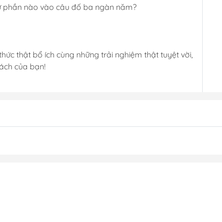
dự phần nào vào câu đố ba ngàn năm?
hức thật bổ ích cùng những trải nghiệm thật tuyệt vời,
sách của bạn!