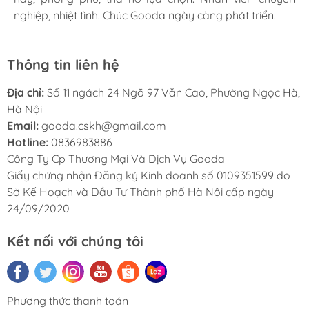
nghiệp, nhiệt tình. Chúc Gooda ngày càng phát triển.
nghiệp, nhiệt tình. Chúc Gooda ngày càng phát triển.
nghiệp, nhiệt tình. Chúc Gooda ngày càng phát triển.
Thông tin liên hệ
Địa chỉ:
Số 11 ngách 24 Ngõ 97 Văn Cao, Phường Ngọc Hà,
Hà Nội
Email:
gooda.cskh@gmail.com
Hotline:
0836983886
Công Ty Cp Thương Mại Và Dịch Vụ Gooda
Giấy chứng nhận Đăng ký Kinh doanh số 0109351599 do
Sở Kế Hoạch và Đầu Tư Thành phố Hà Nội cấp ngày
24/09/2020
Kết nối với chúng tôi
Phương thức thanh toán