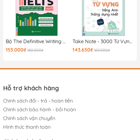
- Tác giả: Mike’s
- Nhà xuất bản: NXB Hồng Đức.
- Công ty phát hành: MCBooks
0K
Bộ The Definitive Writing Guide For IELTS - Task 1
Take Note - 3000 Từ Vựng Tiếng Anh Thông Dụng Nhất
- Số trang: 213
153.000₫
143.650₫
180.000₫
169.000₫
- Năm xuất bản: 2018
- Hình thức: Bìa mềm.
Hỗ trợ khách hàng
Chính sách đổi - trả - hoàn tiền
Chính sách bảo hành - bồi hoàn
Chính sách vận chuyển
Hình thức thanh toán