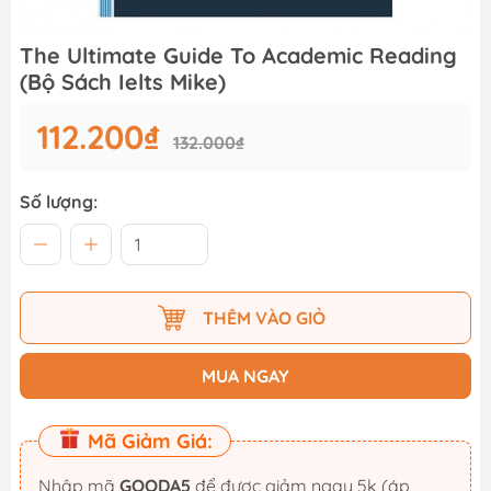
The Ultimate Guide To Academic Reading
(Bộ Sách Ielts Mike)
112.200₫
132.000₫
Số lượng:
THÊM VÀO GIỎ
MUA NGAY
Mã Giảm Giá:
Nhập mã
GOODA5
để được giảm ngay 5k (áp