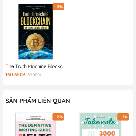
được cái nhìn tổng quan về phần thi Reading của bài thi
- 15%
IELTS từ đó lên kế hoạch ôn tập cho phù hợp.
- Sau khi ghi nhớ được 12 dạng câu hỏi chính bạn sẽ có
thêm 5 bài luyện tập thực hành đầy đủ với độ khó tương
đương những bài thi thực tế, kết hợp sử dụng nhiều loại
câu hỏi để đảm bảo giúp bạn luôn sẵn sàng trước mọi
bài thi IELTS Reading.
The Truth Machine Blockchain Và Tương Lai Của Tiền Tệ
160.650₫
189.000₫
Gooda hy vọng cuốn sách sẽ mang lại kiến thức thật bổ
ích cùng những trải nghiệm thật tuyệt vời, và tự tin đây
sẽ là 1 cuốn sách quý trên kệ sách của bạn!
SẢN PHẨM LIÊN QUAN
- 15%
- 15%
THÔNG TIN BỔ SUNG: