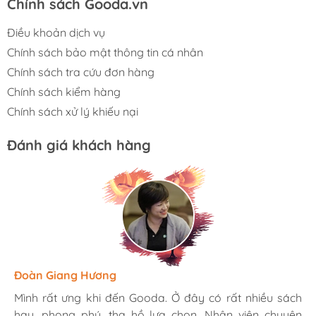
Chính sách Gooda.vn
Điều khoản dịch vụ
Chính sách bảo mật thông tin cá nhân
Chính sách tra cứu đơn hàng
Chính sách kiểm hàng
Chính sách xử lý khiếu nại
Đánh giá khách hàng
Hương Suri
Đoàn Giang Hương
Ngọc Anh
Mình rất ưng khi đến Gooda. Ở đây có rất nhiều sách
Mình rất ưng khi đến Gooda. Ở đây có rất nhiều sách
Mình rất ưng khi đến Gooda. Ở đây có rất nhiều sách
hay, phong phú, tha hồ lựa chọn. Nhân viên chuyên
hay, phong phú, tha hồ lựa chọn. Nhân viên chuyên
hay, phong phú, tha hồ lựa chọn. Nhân viên chuyên