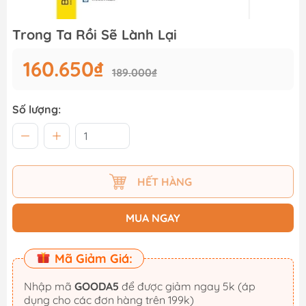
Trong Ta Rồi Sẽ Lành Lại
160.650₫
189.000₫
Số lượng:
HẾT HÀNG
MUA NGAY
Mã Giảm Giá:
Nhập mã
GOODA5
để được giảm ngay 5k (áp
dụng cho các đơn hàng trên 199k)