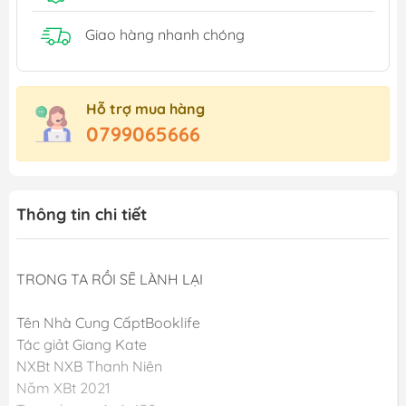
Giao hàng nhanh chóng
Hỗ trợ mua hàng
0799065666
Thông tin chi tiết
TRONG TA RỒI SẼ LÀNH LẠI
Tên Nhà Cung CấptBooklife
Tác giảt Giang Kate
NXBt NXB Thanh Niên
Năm XBt 2021