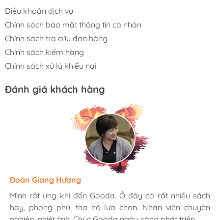
Điều khoản dịch vụ
Chính sách bảo mật thông tin cá nhân
Chính sách tra cứu đơn hàng
Chính sách kiểm hàng
Chính sách xử lý khiếu nại
Đánh giá khách hàng
Hương Suri
Đoàn Giang Hương
Ngọc Anh
Mình rất ưng khi đến Gooda. Ở đây có rất nhiều sách
Mình rất ưng khi đến Gooda. Ở đây có rất nhiều sách
Mình rất ưng khi đến Gooda. Ở đây có rất nhiều sách
hay, phong phú, tha hồ lựa chọn. Nhân viên chuyên
hay, phong phú, tha hồ lựa chọn. Nhân viên chuyên
hay, phong phú, tha hồ lựa chọn. Nhân viên chuyên
nghiệp, nhiệt tình. Chúc Gooda ngày càng phát triển.
nghiệp, nhiệt tình. Chúc Gooda ngày càng phát triển.
nghiệp, nhiệt tình. Chúc Gooda ngày càng phát triển.