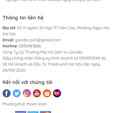
Thông tin liên hệ
Địa chỉ:
Số 11 ngách 24 Ngõ 97 Văn Cao, Phường Ngọc Hà,
Hà Nội
Email:
gooda.cskh@gmail.com
Hotline:
0836983886
Công Ty Cp Thương Mại Và Dịch Vụ Gooda
Giấy chứng nhận Đăng ký Kinh doanh số 0109351599 do
Sở Kế Hoạch và Đầu Tư Thành phố Hà Nội cấp ngày
24/09/2020
Kết nối với chúng tôi
Phương thức thanh toán