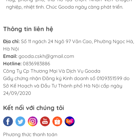
nghiệp, nhiệt tình. Chúc Gooda ngày càng phát triển.
nghiệp, nhiệt tình. Chúc Gooda ngày càng phát triển.
nghiệp, nhiệt tình. Chúc Gooda ngày càng phát triển.
Thông tin liên hệ
Địa chỉ:
Số 11 ngách 24 Ngõ 97 Văn Cao, Phường Ngọc Hà,
Hà Nội
Email:
gooda.cskh@gmail.com
Hotline:
0836983886
Công Ty Cp Thương Mại Và Dịch Vụ Gooda
Giấy chứng nhận Đăng ký Kinh doanh số 0109351599 do
Sở Kế Hoạch và Đầu Tư Thành phố Hà Nội cấp ngày
24/09/2020
Kết nối với chúng tôi
Phương thức thanh toán