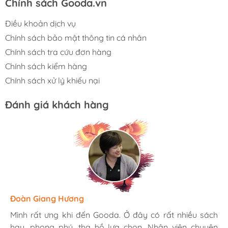
Chính sách Gooda.vn
Điều khoản dịch vụ
Chính sách bảo mật thông tin cá nhân
Chính sách tra cứu đơn hàng
Chính sách kiểm hàng
Chính sách xử lý khiếu nại
Đánh giá khách hàng
Hương Suri
Đoàn Giang Hương
Ngọc Anh
Mình rất ưng khi đến Gooda. Ở đây có rất nhiều sách
Mình rất ưng khi đến Gooda. Ở đây có rất nhiều sách
Mình rất ưng khi đến Gooda. Ở đây có rất nhiều sách
hay, phong phú, tha hồ lựa chọn. Nhân viên chuyên
hay, phong phú, tha hồ lựa chọn. Nhân viên chuyên
hay, phong phú, tha hồ lựa chọn. Nhân viên chuyên