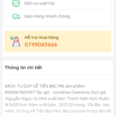
Dịch vụ vượt trội
Giao hàng nhanh chóng
Hỗ trợ mua hàng
0799065666
Thông tin chi tiết
SÁCH: TƯ DUY VỀ TIỀN BẠC Mã sản phẩm:
8936067605457 Tác giả : Jonathan Clements Dịch giả
:Nguyễn Ngọc Ưu Nhà xuất bản: Thanh Niên Kích thước :
14.5x20.5cm Năm xuất bản : 2021 Số trang : 216 Bìa : bìa
mềm Tư Duy Về Tiền Bạc Mục tiêu của bạn trong vấn đề