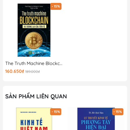
- 15%
The Truth Machine Blockchain Và Tương Lai Của Tiền Tệ
160.650₫
189.000₫
SẢN PHẨM LIÊN QUAN
- 15%
- 15%