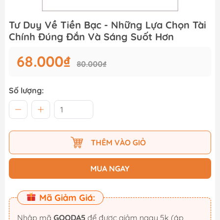
Tư Duy Về Tiền Bạc - Những Lựa Chọn Tài
Chính Đúng Đắn Và Sáng Suốt Hơn
68.000₫
80.000₫
Số lượng:
THÊM VÀO GIỎ
MUA NGAY
Mã Giảm Giá:
Nhập mã
GOODA5
để được giảm ngay 5k (áp