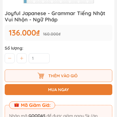
Joyful Japanese - Grammar Tiếng Nhật
Vui Nhộn - Ngữ Pháp
136.000₫
160.000₫
Số lượng:
THÊM VÀO GIỎ
MUA NGAY
Mã Giảm Giá:
Nhập mã
GOODA5
để được giảm ngay 5k (áp