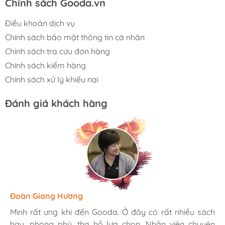
Chính sách Gooda.vn
Điều khoản dịch vụ
Chính sách bảo mật thông tin cá nhân
Chính sách tra cứu đơn hàng
Chính sách kiểm hàng
Chính sách xử lý khiếu nại
Đánh giá khách hàng
Hương Suri
Đoàn Giang Hương
Ngọc Anh
Mình rất ưng khi đến Gooda. Ở đây có rất nhiều sách
Mình rất ưng khi đến Gooda. Ở đây có rất nhiều sách
Mình rất ưng khi đến Gooda. Ở đây có rất nhiều sách
hay, phong phú, tha hồ lựa chọn. Nhân viên chuyên
hay, phong phú, tha hồ lựa chọn. Nhân viên chuyên
hay, phong phú, tha hồ lựa chọn. Nhân viên chuyên