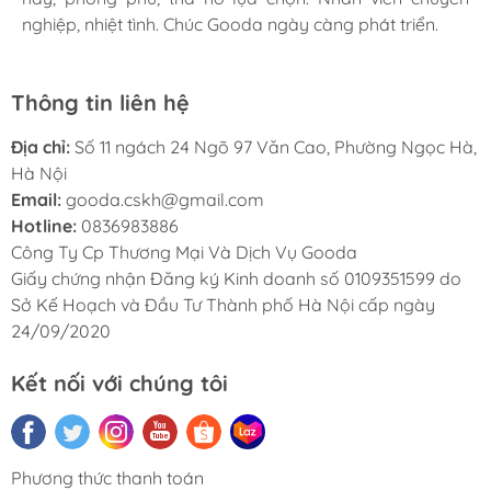
nghiệp, nhiệt tình. Chúc Gooda ngày càng phát triển.
nghiệp, nhiệt tình. Chúc Gooda ngày càng phát triển.
nghiệp, nhiệt tình. Chúc Gooda ngày càng phát triển.
Thông tin liên hệ
Địa chỉ:
Số 11 ngách 24 Ngõ 97 Văn Cao, Phường Ngọc Hà,
Hà Nội
Email:
gooda.cskh@gmail.com
Hotline:
0836983886
Công Ty Cp Thương Mại Và Dịch Vụ Gooda
Giấy chứng nhận Đăng ký Kinh doanh số 0109351599 do
Sở Kế Hoạch và Đầu Tư Thành phố Hà Nội cấp ngày
24/09/2020
Kết nối với chúng tôi
Phương thức thanh toán