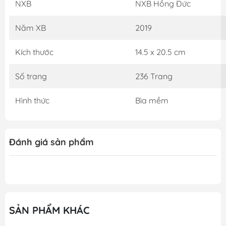
NXB
NXB Hồng Đức
bài tập giúp bạn kiểm tra cũng như hệ thống lại những
kiến thức của mình.
Năm XB
2019
Kích thước
14.5 x 20.5 cm
Đối tượng sử dụng và nội dung cơ bản của sách
Số trang
236 Trang
- Joyful Japanese Vocabulary - Tiếng Nhật Vui Nhộn
Phần Ngữ Pháp nằm trong bộ sách Joyful Japanese
Hình thức
Bìa mềm
dành cho những người tự học tiếng Nhật tại nhà hoặc
làm tài liệu tham khảo cho các bạn đang theo học các
lớp tiếng Nhật ở trình độ Sơ cấp N5.
Đánh giá sản phẩm
- Cuốn sách gồm 18 bài, mỗi bài là tổng hợp những kiến
thức ngữ pháp quan trọng thường hay được sử dụng kết
hợp giúp bạn hiểu, luyện tập và nâng cao khả năng sử
dụng tiếng Nhật một cách hứng thú và hiệu quả qua các
bài tập bổ trợ.
SẢN PHẨM KHÁC