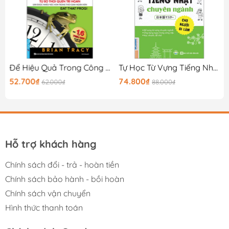
Để Hiệu Quả Trong Công Việc
Tự Học Từ Vựng Tiếng Nhật Chuyên Ngành Cho Người Đi Làm - 日本語マスター
52.700₫
74.800₫
62.000₫
88.000₫
Hỗ trợ khách hàng
Chính sách đổi - trả - hoàn tiền
Chính sách bảo hành - bồi hoàn
Chính sách vận chuyển
Hình thức thanh toán